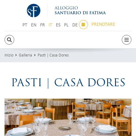
ALLOGGIO
SANTUARIO DI FATIMA
PRENOTARE
PT
EN
FR
IT
ES
PL
DE
PT
EN
FR
IT
ES
PL
DE
Inizio
Galleria
Pasti | Casa Dores
PASTI | CASA DORES