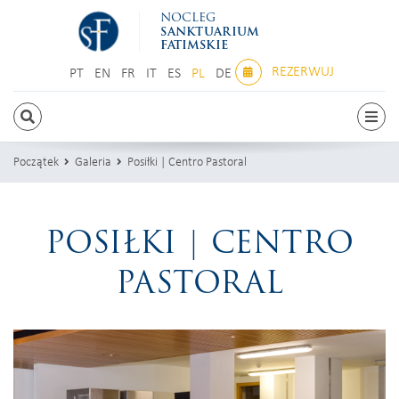
NOCLEG
SANKTUARIUM
FATIMSKIE
REZERWUJ
PT
EN
FR
IT
ES
PL
DE
PT
EN
FR
IT
ES
PL
DE
Początek
Galeria
Posiłki | Centro Pastoral
POSIŁKI | CENTRO
PASTORAL