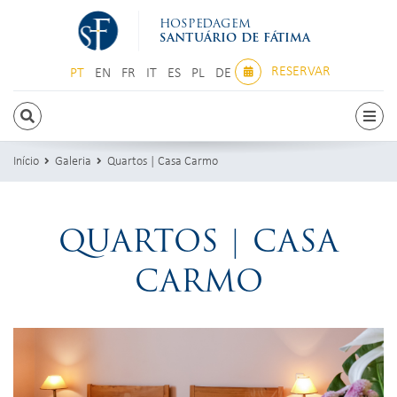
HOSPEDAGEM
SANTUÁRIO DE FÁTIMA
RESERVAR
PT
EN
FR
IT
ES
PL
DE
PT
EN
FR
IT
ES
PL
DE
Início
Galeria
Quartos | Casa Carmo
QUARTOS | CASA
CARMO