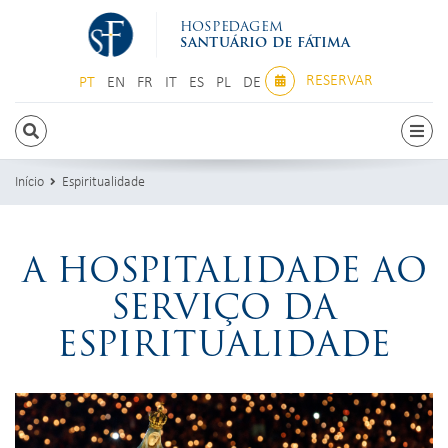
HOSPEDAGEM
SANTUÁRIO DE FÁTIMA
RESERVAR
PT
EN
FR
IT
ES
PL
DE
PT
EN
FR
IT
ES
PL
DE
Início
Espiritualidade
A HOSPITALIDADE AO
SERVIÇO DA
ESPIRITUALIDADE