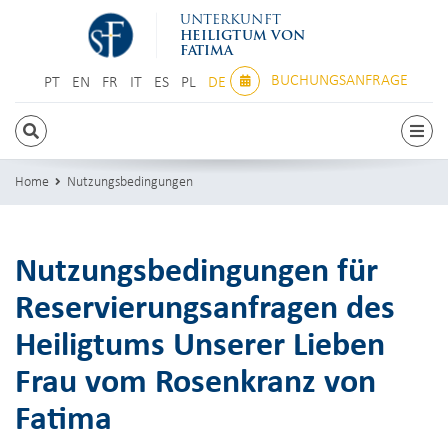
UNTERKUNFT
HEILIGTUM VON
FATIMA
BUCHUNGSANFRAGE
PT
EN
FR
IT
ES
PL
DE
PT
EN
FR
IT
ES
PL
DE
Home
Nutzungsbedingungen
Nutzungsbedingungen für
Reservierungsanfragen des
Heiligtums Unserer Lieben
Frau vom Rosenkranz von
Fatima